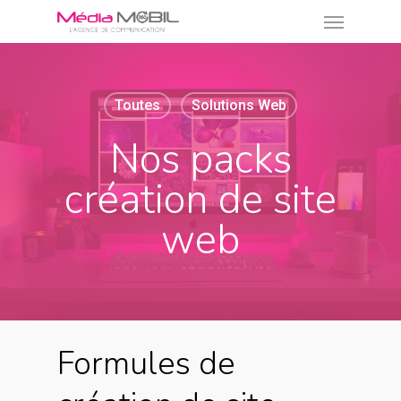
Menu
Skip
to
main
content
Toutes
Solutions Web
Nos packs
création de site
web
Formules de