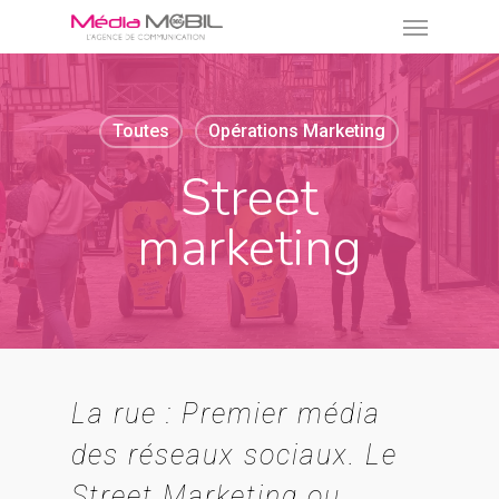
Menu
Skip
to
main
content
Toutes
Opérations Marketing
Street
marketing
La rue : Premier média
des réseaux sociaux. Le
Street Marketing ou