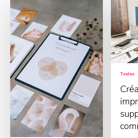
Toutes
Créa
impr
supp
com